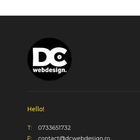
Hello!
T:
0733651732
E:
contact@dcwebdesign.ro