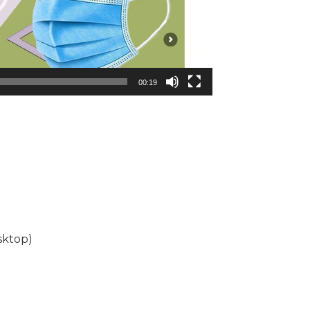
00:19
sktop)