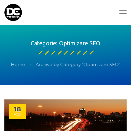
Categorie: Optimizare SEO
Home
Archive by Category "Optimizare SEO"
18
FEB.