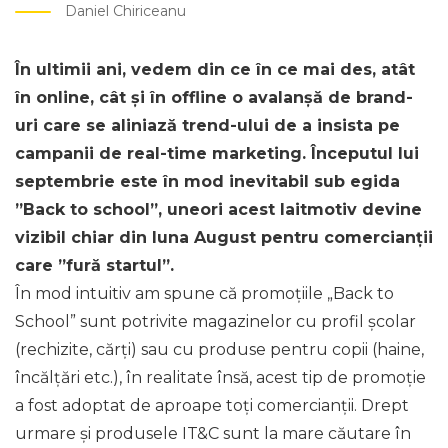
Daniel Chiriceanu
În ultimii ani, vedem din ce în ce mai des, atât
în online, cât și în offline o avalanșă de brand-
uri care se aliniază trend-ului de a insista pe
campanii de real-time marketing. Începutul lui
septembrie este în mod inevitabil sub egida
”Back to school”, uneori acest laitmotiv devine
vizibil chiar din luna August pentru comercianții
care ”fură startul”.
În mod intuitiv am spune că promoțiile „Back to
School” sunt potrivite magazinelor cu profil școlar
(rechizite, cărți) sau cu produse pentru copii (haine,
încălțări etc.), în realitate însă, acest tip de promoție
a fost adoptat de aproape toți comercianții. Drept
urmare și produsele IT&C sunt la mare căutare în