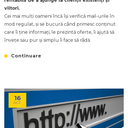
rentabilă de a ajunge la clienții existenți și
viitori.
Cei mai mulți oameni încă își verifică mail-urile în
mod regulat, și se bucură când primesc conținut
care îi ține informați, le prezintă oferte, îi ajută să
învețe sau pur și simplu îi face să râdă.
Continuare
16
OCT.