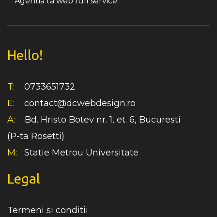
Agentia ta web full service
Hello!
T:
0733651732
E:
contact@dcwebdesign.ro
A:
Bd. Hristo Botev nr. 1, et. 6, Bucuresti
(P-ta Rosetti)
M:
Statie Metrou Universitate
Legal
Termeni si conditii