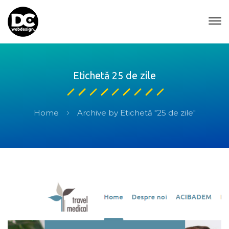
Etichetă 25 de zile
Home
Archive by Etichetă "25 de zile"