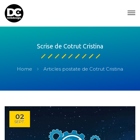
Scrise de Cotrut Cristina
Home
Articles postate de Cotrut Cristina
02
SEPT.