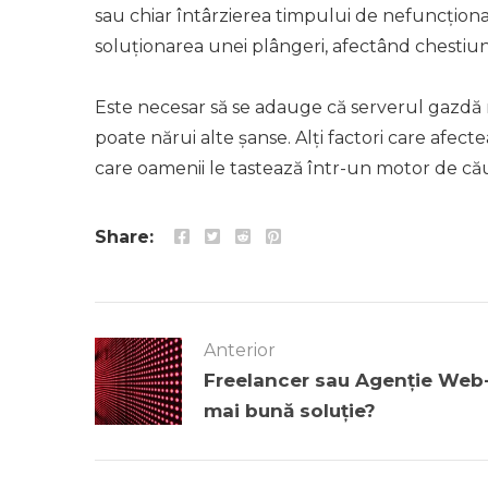
sau chiar întârzierea timpului de nefuncțion
soluționarea unei plângeri, afectând chestiuni
Este necesar să se adauge că serverul gazdă 
poate nărui alte șanse. Alți factori care afec
care oamenii le tastează într-un motor de căut
Share:
Anterior
Freelancer sau Agenție Web-
mai bună soluție?