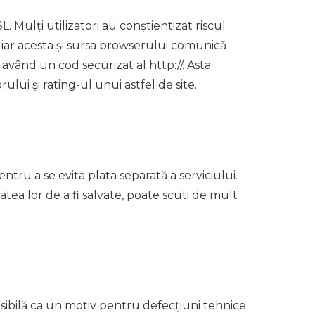
SL
. Mulți utilizatori au conștientizat riscul
 iar acesta și sursa browserului comunică
i având un cod securizat al http://. Asta
lui și rating-ul unui astfel de site.
tru a se evita plata separată a serviciului.
ea lor de a fi salvate, poate scuti de mult
sibilă ca un motiv pentru defecțiuni tehnice