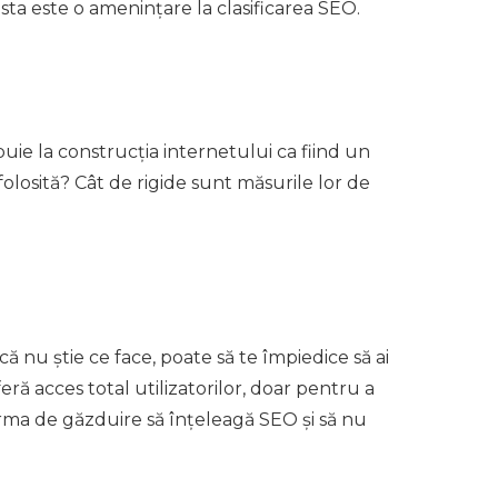
easta este o amenințare la clasificarea SEO.
uie la construcția internetului ca fiind un
folosită? Cât de rigide sunt măsurile lor de
 nu știe ce face, poate să te împiedice să ai
ră acces total utilizatorilor, doar pentru a
irma de găzduire să înțeleagă SEO și să nu