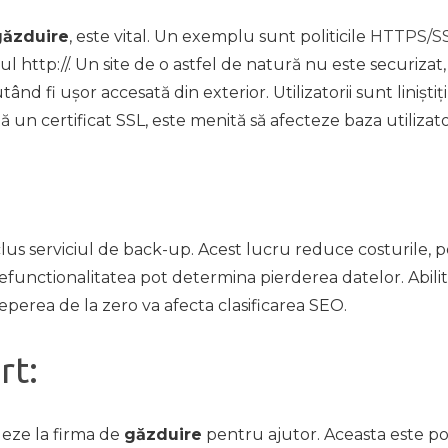
găzduire
, este vital. Un exemplu sunt politicile
HTTPS/S
http://. Un site de o astfel de natură nu este securizat,
ând fi ușor accesată din exterior. Utilizatorii sunt liniștiț
n certificat SSL, este menită să afecteze baza utilizatoru
us serviciul de back-up. Acest lucru reduce costurile, pen
nctionalitatea pot determina pierderea datelor. Abilitat
ceperea de la zero va afecta clasificarea SEO.
rt:
leze la firma de
găzduire
pentru ajutor. Aceasta este po