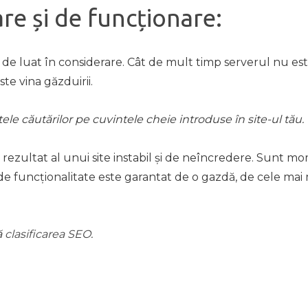
re și de funcționare:
 de luat în considerare. Cât de mult timp serverul nu est
te vina găzduirii.
le căutărilor pe cuvintele cheie introduse în site-ul tău.
rezultat al unui site instabil și de neîncredere. Sunt m
e funcționalitate este garantat de o gazdă, de cele mai m
ă
clasificarea SEO
.