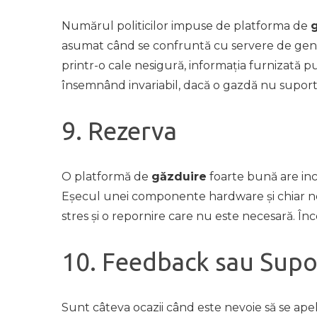
Numărul politicilor impuse de platforma de
asumat când se confruntă cu servere de genul 
printr-o cale nesigură, informația furnizată put
însemnând invariabil, dacă o gazdă nu suportă u
9. Rezerva
O platformă de
găzduire
foarte bună are incl
Eșecul unei componente hardware și chiar nefu
stres și o repornire care nu este necesară. În
10. Feedback sau Supo
Sunt câteva ocazii când este nevoie să se ape