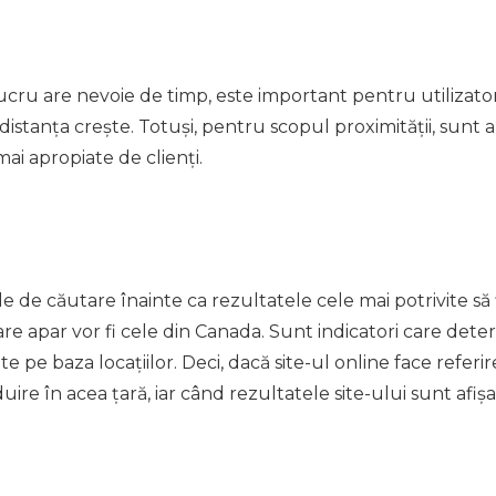
ru are nevoie de timp, este important pentru utilizatori 
istanța crește. Totuși, pentru scopul proximității, sunt 
mai apropiate de clienți.
le de căutare înainte ca rezultatele cele mai potrivite să
e apar vor fi cele din Canada. Sunt indicatori care dete
e pe baza locațiilor. Deci, dacă site-ul online face referi
uire în acea țară, iar când rezultatele site-ului sunt afișa