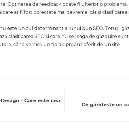
are. Obținerea de feedback poate fi ulterior o problemă,
 care ar fi fost corectate mai devreme, cât și clasificarea
nu este unicul determinant al unui bun SEO. Totuși, găz
tează clasificarea SEO și care nu se leagă de găzduire su
are, când verifică un tip de produs oferit de un site.
Design - Care este cea
Ce gândeşte un co