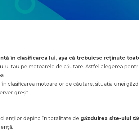
ntă în clasificarea lui, așa că trebuiesc reținute to
ului tău pe motoarele de căutare. Astfel alegerea pent
a.
în clasificarea motoarelor de căutare, situația unei găzdui
rver greșit.
clienților depind în totalitate de
găzduirea site-ului tă
uență.