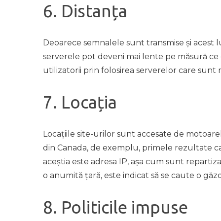
6. Distanța
Deoarece semnalele sunt transmise și acest luc
serverele pot deveni mai lente pe măsură ce d
utilizatorii prin folosirea serverelor care sunt 
7. Locația
Locațiile site-urilor sunt accesate de motoare
din Canada, de exemplu, primele rezultate car
aceștia este adresa IP, așa cum sunt repartizat
o anumită țară, este indicat să se caute o găzd
8. Politicile impuse