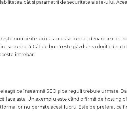
labilitatea. cât si parametrii de securitate ai site-ului. Ac
rește numai site-uri cu acces securizat, deoarece contrib
ire securizată. Cât de bună este găzduirea dorită de a fi 
ceste întrebări.
țeleagă ce înseamnă SEO și ce reguli trebuie urmate. Dacă
că face asta. Un exemplu este când o firmă de hosting ofe
atforma lor nu permite acest lucru. Este de preferat ca f