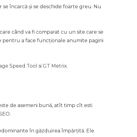
r se încarcă și se deschide foarte greu. Nu
ificare când va fi comparat cu un site care se
e pentru a face funcționale anumite pagini
age Speed Tool
si
GT Metrix
.
este de asemeni bună, atît timp cît esti
 SEO.
redominante în găzduirea împărțită. Ele