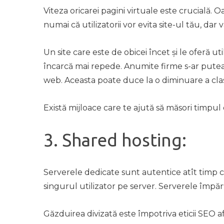
Viteza oricarei pagini virtuale este crucială
numai că utilizatorii vor evita site-ul tău, dar
Un site care este de obicei încet și le oferă ut
încarcă mai repede. Anumite firme s-ar putea
web. Aceasta poate duce la o diminuare a clasif
Există mijloace care te ajută să măsori timpul
3. Shared hosting:
Serverele dedicate sunt autentice atît timp cî
singurul utilizator pe server. Serverele împăr
Găzduirea divizată este împotriva eticii SEO 