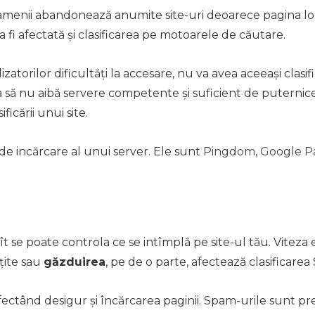
. Oamenii abandonează anumite site-uri deoarece pagina lo
 va fi afectată și clasificarea pe motoarele de căutare.
ilizatorilor dificultăți la accesare, nu va avea aceeași clas
 să nu aibă servere competente și suficient de puternic
icării unui site.
 de incărcare al unui server. Ele sunt
Pingdom
,
Google P
t se poate controla ce se intîmplă pe site-ul tău. Viteza 
țite sau
găzduirea
, pe de o parte, afectează clasificarea
afectând desigur și încărcarea paginii. Spam-urile sunt p